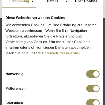
Zustimmung
Details
Über Cookies
Stand: 25
Diese Webseite verwendet Cookies
Wir verwenden Cookies, um Ihre Erfahrung auf unserer
KLINIK SCHÜTZEN RHEINFELDEN
Website zu verbessern. Wenn Sie Ihre Navigation
fortsetzen, akzeptieren Sie die Platzierung und
Verwendung von Cookies. Um mehr über Cookies zu
Bahnhofstrasse 19
erfahren oder sich von diesen Diensten abzumelden,
4310 Rheinfelden
lesen Sie bitte unsere
Datenschutzerklärung
.
T
061 836 26 26
info@klinikschuetzen.ch
Einwilligungsauswahl
Anfahrtsplan
Notwendig
Chefärztin und Klinikdirektorin:
Präferenzen
Dr. med. Katharina Gessler, EMBA, Fachärztin
Psychiatrie und Psychotherapie FMH, Fachärztin
Allgemeine Innere Medizin FMH
Statistiken