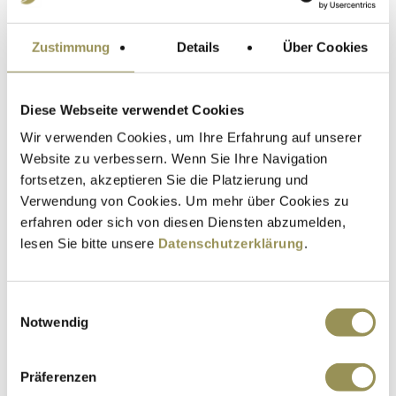
Unfall wirft sie aus der Bahn. Dabei hatte sie in ihrem Leben
immer alles aus eigener Kraft gemeistert – auch grosse
Herausforderungen.
Zustimmung
Details
Über Cookies
Weiterlesen
Diese Webseite verwendet Cookies
Wir verwenden Cookies, um Ihre Erfahrung auf unserer
Website zu verbessern. Wenn Sie Ihre Navigation
fortsetzen, akzeptieren Sie die Platzierung und
Verwendung von Cookies. Um mehr über Cookies zu
erfahren oder sich von diesen Diensten abzumelden,
lesen Sie bitte unsere
Datenschutzerklärung
.
Einwilligungsauswahl
Notwendig
Essstörung: Verstehen, was in mir
vorgeht
Präferenzen