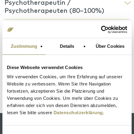
Psychotherapeutin /
Psychotherapeuten (80–100%)
Oberärztin / Oberarzt (80–100%)
| Fachärztin / Facharzt für
Psychiatrie und Psychotherapie
Zustimmung
Details
Über Cookies
Oberärztin / Oberarzt (80–100%)
Diese Webseite verwendet Cookies
| Fachärztin / Facharzt für
Psychiatrie und Psychotherapie
Wir verwenden Cookies, um Ihre Erfahrung auf unserer
Website zu verbessern. Wenn Sie Ihre Navigation
fortsetzen, akzeptieren Sie die Platzierung und
Psychologiepraktikum 2028
Verwendung von Cookies. Um mehr über Cookies zu
erfahren oder sich von diesen Diensten abzumelden,
lesen Sie bitte unsere
Datenschutzerklärung
.
KLINIK SCHÜTZEN RHEINFELDEN
Einwilligungsauswahl