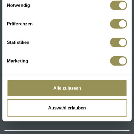
Notwendig
Bahnhofstrasse 19
4310 Rheinfelden
Präferenzen
T
061 836 26 26
info@klinikschuetzen.ch
Statistiken
Anfahrtsplan
Marketing
Chefärztin und Klinikdirektorin:
Dr. med. Katharina Gessler, EMBA, Fachärztin
Psychiatrie und Psychotherapie FMH, Fachärztin
Allgemeine Innere Medizin FMH
Alle zulassen
Auswahl erlauben