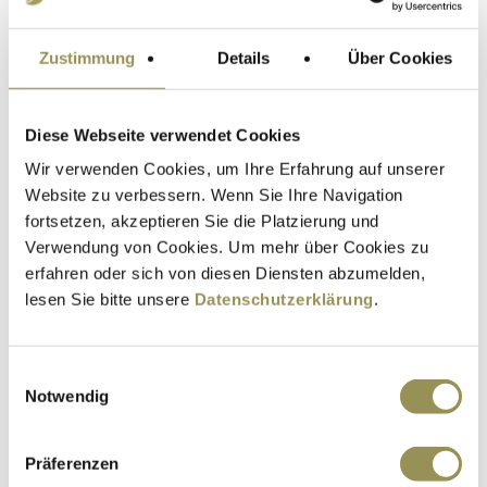
Unfall wirft sie aus der Bahn. Dabei hatte sie in ihrem Leben
immer alles aus eigener Kraft gemeistert – auch grosse
Herausforderungen.
Zustimmung
Details
Über Cookies
Weiterlesen
Diese Webseite verwendet Cookies
Wir verwenden Cookies, um Ihre Erfahrung auf unserer
Website zu verbessern. Wenn Sie Ihre Navigation
fortsetzen, akzeptieren Sie die Platzierung und
Verwendung von Cookies. Um mehr über Cookies zu
erfahren oder sich von diesen Diensten abzumelden,
lesen Sie bitte unsere
Datenschutzerklärung
.
Einwilligungsauswahl
Notwendig
Essstörung: Verstehen, was in mir
vorgeht
Präferenzen