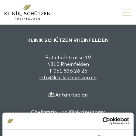
KLINIK SCHÜTZEN RHEINFELDEN
Bahnhofstrasse 19
4310 Rheinfelden
T
061 836 26 26
info@klinikschuetzen.ch
Anfahrtsplan
Chefärztin und Klinikdirektorin:
Dr. med. Katharina Gessler, EMBA, Fachärztin
Psychiatrie und Psychotherapie FMH, Fachärztin
Allgemeine Innere Medizin FMH