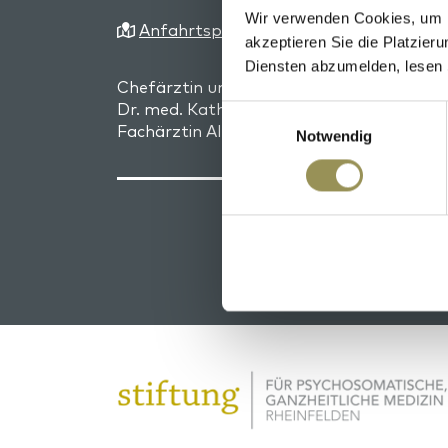
Wir verwenden Cookies, um I
Anfahrtsplan
akzeptieren Sie die Platzie
Diensten abzumelden, lesen 
Chefärztin und Klinikdirektorin:
Dr. med. Katharina Gessler, EMBA, Fachär
Einwilligungsauswahl
Fachärztin Allgemeine Innere Medizin FM
Notwendig