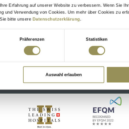
hre Erfahrung auf unserer Website zu verbessern. Wenn Sie Ihre
rung und Verwendung von Cookies. Um mehr über Cookies zu erfa
Sie bitte unsere
Datenschutzerklärung
.
ztin Psychiatrie und Psychotherapie FMH,
H
Präferenzen
Statistiken
SCHÜTZEN RHEINFELDEN KLINIK & HOTELS
Mehr erfahren
Auswahl erlauben