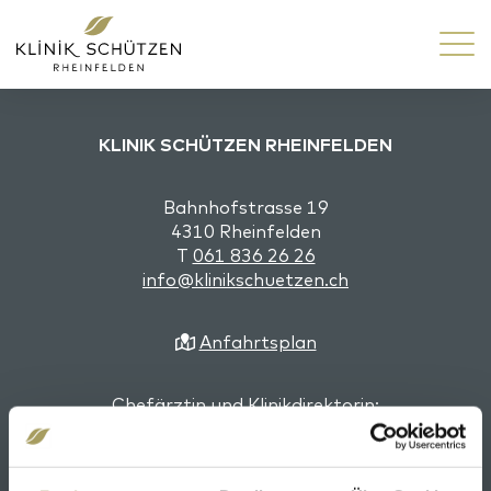
KLINIK SCHÜTZEN RHEINFELDEN
Bahnhofstrasse 19
4310 Rheinfelden
T
061 836 26 26
info@klinikschuetzen.ch
Anfahrtsplan
Chefärztin und Klinikdirektorin:
Dr. med. Katharina Gessler, EMBA, Fachärztin
Psychiatrie und Psychotherapie FMH, Fachärztin
Allgemeine Innere Medizin FMH