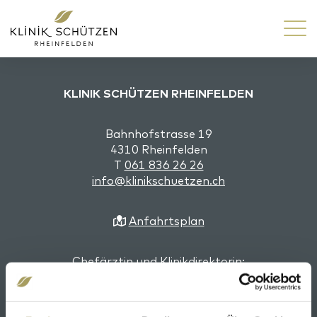
KLINIK SCHÜTZEN RHEINFELDEN
Bahnhofstrasse 19
4310 Rheinfelden
T
061 836 26 26
info@klinikschuetzen.ch
Anfahrtsplan
Chefärztin und Klinikdirektorin:
Dr. med. Katharina Gessler, EMBA, Fachärztin
Psychiatrie und Psychotherapie FMH, Fachärztin
Allgemeine Innere Medizin FMH